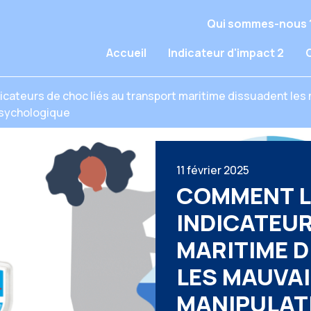
Qui sommes-nous 
Accueil
Indicateur d'impact 2
cateurs de choc liés au transport maritime dissuadent les
psychologique
11 février 2025
COMMENT L
INDICATEU
MARITIME 
LES MAUVA
MANIPULATI