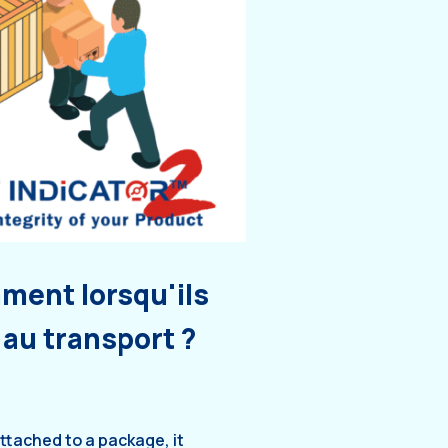
mment lorsqu'ils
 au transport ?
attached to a package, it