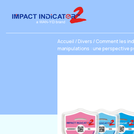
Accueil
/
Divers
/
Comment les indi
manipulations : une perspective 