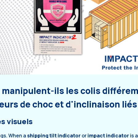
 manipulent-ils les colis différe
eurs de choc et d'inclinaison liés
es visuels
ngs. When a
shipping tilt indicator
or
impact indicator
is 