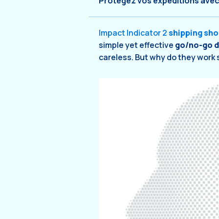
Protégez vos expéditions avec 
Impact Indicator 2
shipping sho
simple yet effective
go/no-go d
careless. But why do they work 