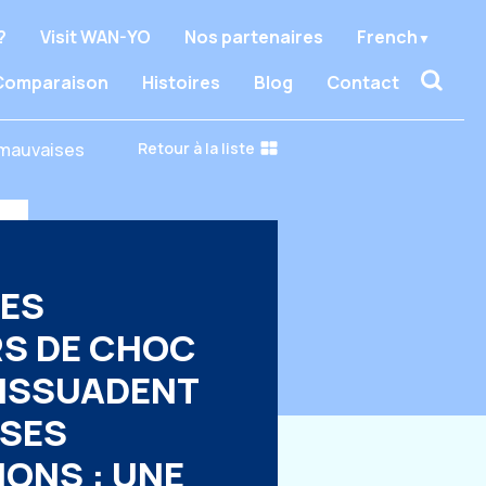
?
Visit WAN-YO
Nos partenaires
French
Comparaison
Histoires
Blog
Contact
 mauvaises
Retour à la liste
ES
RS DE CHOC
DISSUADENT
ISES
ONS : UNE