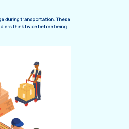
age during transportation. These
dlers think twice before being