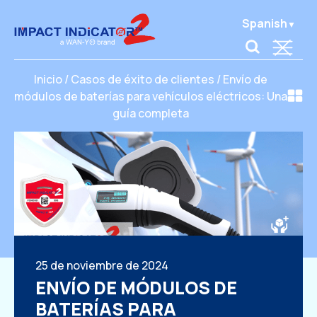
Spanish
Inicio
/
Casos de éxito de clientes
/
Envío de
módulos de baterías para vehículos eléctricos: Una
guía completa
25 de noviembre de 2024
ENVÍO DE MÓDULOS DE
BATERÍAS PARA