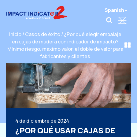
Spanish
Inicio
/
Casos de éxito
/
¿Por qué elegir embalaje
en cajas de madera con indicador de impacto?
Mínimo riesgo, máximo valor, el doble de valor para
fabricantes y clientes
4 de diciembre de 2024
¿POR QUÉ USAR CAJAS DE