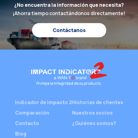
¿No encuentra la información que necesita?
lo piensen dos veces antes de ser
¡Ahorra tiempo contactándonos directamente!
descuidados. ¿Pero por qué funcionan tan
bien? La respuesta reside en la psicología
humana. ¿Por qué las personas manipulan
Contáctanos
los paquetes de forma diferente cuando […]
Proteja la integridad de su producto.
Indicador de impacto 2
Historias de clientes
Comparación
Nuestros socios
Contacto
¿Quiénes somos?
Blog