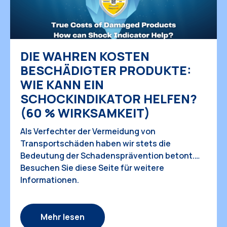
DIE WAHREN KOSTEN
BESCHÄDIGTER PRODUKTE:
WIE KANN EIN
SCHOCKINDIKATOR HELFEN?
(60 % WIRKSAMKEIT)
Als Verfechter der Vermeidung von
Transportschäden haben wir stets die
Bedeutung der Schadensprävention betont.
Doch welche Auswirkungen haben
Besuchen Sie diese Seite für weitere
Produktschäden auf unser Geschäft? Und wie
Informationen.
hoch sind die tatsächlichen Zahlen im Alltag?
Warum ist ein nützliches Werkzeug zur
Schadensreduzierung für unser Unternehmen
Mehr lesen