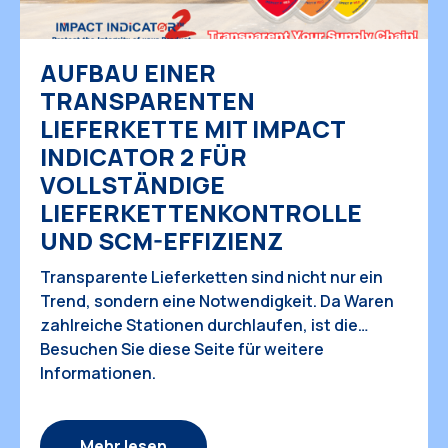
AUFBAU EINER
TRANSPARENTEN
LIEFERKETTE MIT IMPACT
INDICATOR 2 FÜR
VOLLSTÄNDIGE
LIEFERKETTENKONTROLLE
UND SCM-EFFIZIENZ
Transparente Lieferketten sind nicht nur ein
Trend, sondern eine Notwendigkeit. Da Waren
zahlreiche Stationen durchlaufen, ist die
korrekte Abwicklung von Sendungen
Besuchen Sie diese Seite für weitere
entscheidend für den Schutz wertvoller Güter,
Informationen.
die Kundenzufriedenheit und die Optimierung
der betrieblichen Effizienz. Angesichts der
steigenden Nachfrage nach Transparenz in der
Mehr lesen