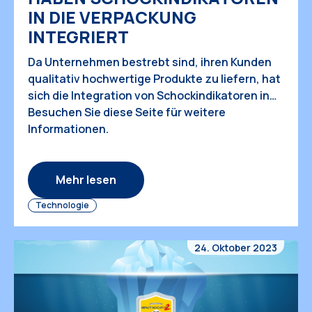
IN DIE VERPACKUNG
INTEGRIERT
Da Unternehmen bestrebt sind, ihren Kunden
qualitativ hochwertige Produkte zu liefern, hat
sich die Integration von Schockindikatoren in
Verpackungen als beliebte und effektive
Besuchen Sie diese Seite für weitere
Lösung etabliert. Wir haben die spezifischen
Informationen.
negativen Auswirkungen von
Transportschäden auf ein Unternehmen
erörtert, darunter zusätzliche Kosten,
Mehr lesen
Preiserhöhungen, Auswirkungen auf die
Technologie
Nachhaltigkeit, Imageschäden, rechtliche
Probleme und Umsatzeinbußen.
24. Oktober 2023