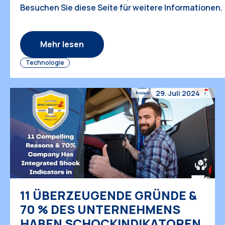
der Bedarf an zuverlässigen, sicheren und effizient
Besuchen Sie diese Seite für weitere Informationen.
Transportlösungen wie nie zuvor. Im Zentrum dieser
globalen Transportbranche steht ein stiller, aber
unverzichtbarer Akteur: Verpackungsstoßindikatore
Mehr lesen
Diese Geräte gewährleisten […]
Technologie
29. Juli 2024
11 ÜBERZEUGENDE GRÜNDE &
70 % DES UNTERNEHMENS
HABEN SCHOCKINDIKATOREN