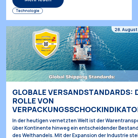
gesamten Lieferkette müssen Unternehmen
Technologie
auf ausgefeilte Überwachungsinstrumente
zurückgreifen, die […]
28. August
GLOBALE VERSANDSTANDARDS: D
ROLLE VON
VERPACKUNGSSCHOCKINDIKATO
In der heutigen vernetzten Welt ist der Warentransp
über Kontinente hinweg ein entscheidender Bestand
des Welthandels. Mit der Expansion der Industrie ste