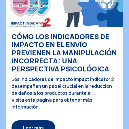
CÓMO LOS INDICADORES DE
IMPACTO EN EL ENVÍO
PREVIENEN LA MANIPULACIÓN
INCORRECTA: UNA
PERSPECTIVA PSICOLÓGICA
Los indicadores de impacto Impact Indicator 2
desempeñan un papel crucial en la reducción
de daños a los productos durante el
transporte. Estos dispositivos, sencillos pero
Visita esta página para obtener más
eficaces, actúan como elementos disuasorios
información.
contra la manipulación incorrecta, haciendo
que los manipuladores lo piensen dos veces
antes de ser descuidados. ¿Pero por qué
Leer más