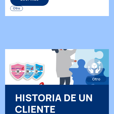
funcionan tan bien? La respuesta reside en la
Otro
psicología humana. ¿Por qué las personas
manipulan los paquetes de forma diferente
cuando […]
Otro
HISTORIA DE UN
CLIENTE