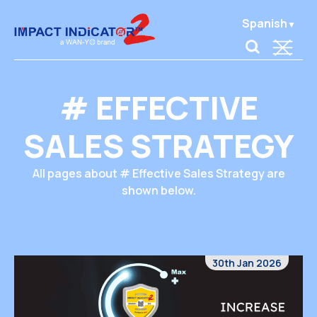
Spanish
# EFFECTIVE
SALES STRATEGY
All pages about # Effective Sales Strategy are
shown below.
30th Jan 2026