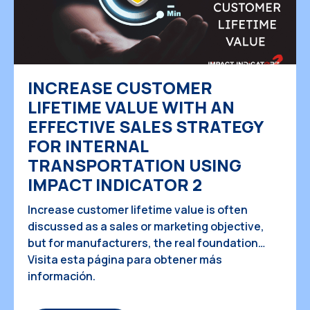
INCREASE CUSTOMER
LIFETIME VALUE WITH AN
EFFECTIVE SALES STRATEGY
FOR INTERNAL
TRANSPORTATION USING
IMPACT INDICATOR 2
Increase customer lifetime value is often
discussed as a sales or marketing objective,
but for manufacturers, the real foundation
begins inside the factory, long before products
Visita esta página para obtener más
reach customers. For teams responsible for
información.
internal product transportation planning, every
movement between processes directly affects