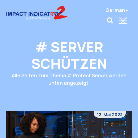
German
# SERVER
SCHÜTZEN
Alle Seiten zum Thema # Protect Server werden
unten angezeigt.
12. Mai 2023