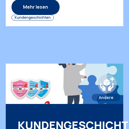
des Transports leicht beschädigt werden oder
Mehr lesen
sich lösen. Dies kann zu kostspieligen
Kundengeschichten
Reparaturen, Datenverlust und sogar zum
kompletten Hardwareausfall führen.
Andere
KUNDENGESCHICHT