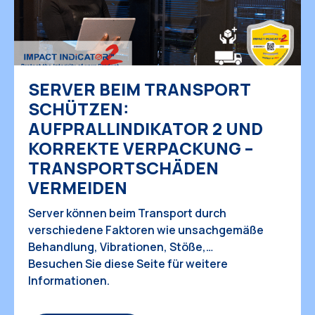
SERVER BEIM TRANSPORT
SCHÜTZEN:
AUFPRALLINDIKATOR 2 UND
KORREKTE VERPACKUNG –
TRANSPORTSCHÄDEN
VERMEIDEN
Server können beim Transport durch
verschiedene Faktoren wie unsachgemäße
Behandlung, Vibrationen, Stöße,
Temperaturschwankungen und Feuchtigkeit
Besuchen Sie diese Seite für weitere
beschädigt werden. Die empfindlichen
Informationen.
Serverkomponenten, wie Festplatten,
Netzteile und Leiterplatten, können während