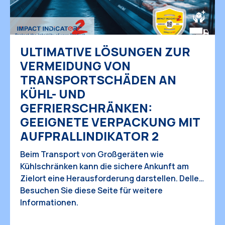
ULTIMATIVE LÖSUNGEN ZUR
VERMEIDUNG VON
TRANSPORTSCHÄDEN AN
KÜHL- UND
GEFRIERSCHRÄNKEN:
GEEIGNETE VERPACKUNG MIT
AUFPRALLINDIKATOR 2
Beim Transport von Großgeräten wie
Kühlschränken kann die sichere Ankunft am
Zielort eine Herausforderung darstellen. Dellen
oder Beschädigungen während des Transports
Besuchen Sie diese Seite für weitere
beeinträchtigen nicht nur die Optik des
Informationen.
Kühlschranks, sondern können auch zu