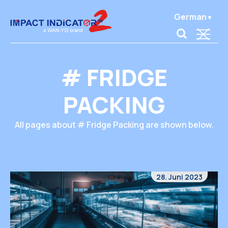
German
# FRIDGE
PACKING
All pages about # Fridge Packing are shown below.
28. Juni 2023