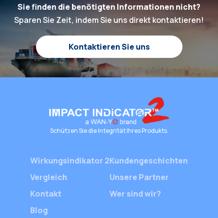
Produktschäden auf
Verpacku
Sie finden die benötigten Informationen nicht?
unser Geschäft? Und
Geräte g
Sparen Sie Zeit, indem Sie uns direkt kontaktieren!
wie hoch sind die
tatsächlichen Zahlen im
Kontaktieren Sie uns
Alltag? Warum ist ein
nützliches Werkzeug
zur
Schadensreduzierung
für unser Unternehmen
so wichtig? Lassen Sie
uns dieses Thema
genauer betrachten. […]
Schützen Sie die Integrität Ihres Produkts.
Wirkungsindikator 2
Kundengeschichten
Vergleich
Unsere Partner
Kontakt
Wer sind wir?
Blog